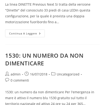
La linea DINETTE Previous Next Si tratta della versione
"Dinette" del conosciuto 33 piedi di casa LEDIn questa
configurazione, per la quale è prevista una doppia
motorizzazione fuoribordo fino a…
LED
Continua A Leggere
680
DINETTE
20152
1530: UN NUMERO DA NON
DIMENTICARE
Autore
Articolo
Categoria
admin
16/07/2018
Uncategorized
dell'articolo:
pubblicato:
dell'articolo:
Commenti
0 commenti
dell'articolo:
1530: un numero da non dimenticare Per l'emergenza in
mare è attivo il numero blu 1530 gratuito sul tutto il
territorio nazionale ed attivo 24 ore su 24 per 365…