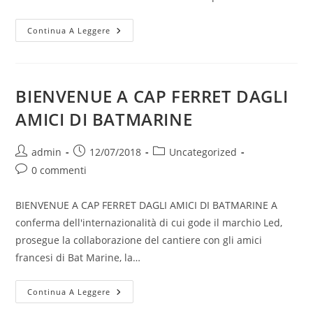
1530:
Continua A Leggere
UN
NUMERO
DA
NON
DIMENTICARE
BIENVENUE A CAP FERRET DAGLI
AMICI DI BATMARINE
Autore
Articolo
Categoria
admin
12/07/2018
Uncategorized
dell'articolo:
pubblicato:
dell'articolo:
Commenti
0 commenti
dell'articolo:
BIENVENUE A CAP FERRET DAGLI AMICI DI BATMARINE A
conferma dell'internazionalità di cui gode il marchio Led,
prosegue la collaborazione del cantiere con gli amici
francesi di Bat Marine, la…
BIENVENUE
Continua A Leggere
A
CAP