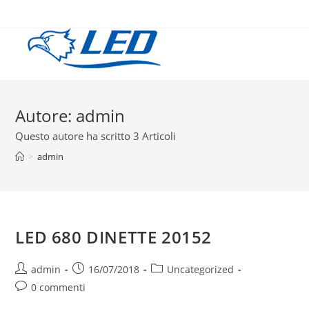
Salta
al
contenuto
Autore:
admin
Questo autore ha scritto 3 Articoli
>
admin
LED 680 DINETTE 20152
Autore
Articolo
Categoria
admin
16/07/2018
Uncategorized
dell'articolo:
pubblicato:
dell'articolo:
Commenti
0 commenti
dell'articolo: